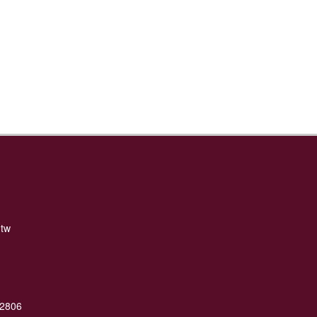
.tw
#2806