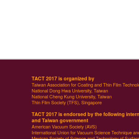
*附註2：即日起開始開放廠商攤位選位及廣告繳交，會
TACT 2017 is organized by
Taiwan Association for Coating and Thin Film Techno
National Dong Hwa University, Taiwan
National Cheng Kung University, Taiwan
Thin Film Society (TFS), Singapore
TACT 2017 is endorsed by the following inter
and Taiwan government
American Vacuum Society (AVS)
International Union for Vacuum Science Technique an
Mexican Society of Science and Technology of Surfac