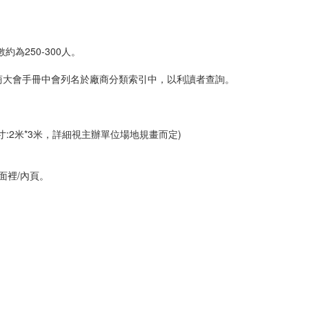
為250-300人。
商大會手冊中會列名於廠商分類索引中，以利讀者查詢。
:2米*3米，詳細視主辦單位場地規畫而定)
面裡/內頁。
0日以前完成付款手續者以8折優待，並免費提供彩色內頁半頁之公司廣告