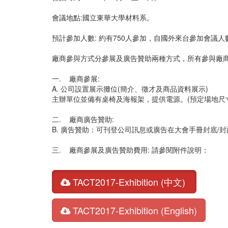
會議地點:國立東華大學材料系。
預計參加人數: 約有750人參加，自國外來台參加會議人數約
廠商參與方式分參展及廣告贊助兩種方式，所有參與廠
一. 廠商參展:
A. 公司設置展示攤位(簡介、徵才及商品資料展示)
主辦單位並備有桌椅及海報架，提供電源。(預定場地尺寸
二. 廠商廣告贊助:
B. 廣告贊助：可刊登公司訊息或廣告在大會手冊封底/封
三. 廠商參展及廣告贊助費用: 請參閱附件說明：
TACT2017-Exhibition (中文)
TACT2017-Exhibition (English)
*附註1：有意願參加展示攤位之廠商，於106年5月3