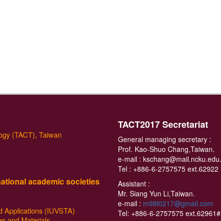
依照繳費順序來選位，久候之處敬請見諒
T
ACT2017 Secretariat
logy (TACT), Taiwan
General managing secretary :
Prof. Kao-Shuo Chang,Taiwan.
e-mail : kschang@mail.ncku.edu
Tel :
+886-6-2757575 ext.62922
national academic societies
Assistant :
Mr. Siang Yun Li,Taiwan.
e-mail :
m98l0217@gmail.com
d Applications (IUVSTA)
Tel:
+886-6-2757575 ext.62961
es and Materials